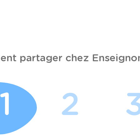
nt partager chez Enseignon
1
2