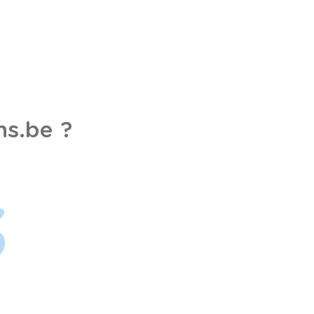
s.be ?
3