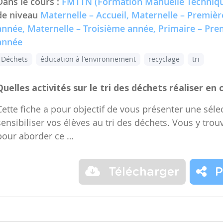
Dans le cours :
FMTTN (Formation Manuelle Techniqu
de niveau
Maternelle – Accueil, Maternelle – Premiè
année, Maternelle – Troisième année, Primaire – Pr
année
Déchets
éducation à l'environnement
recyclage
tri
Quelles activités sur le tri des déchets réaliser en 
Cette fiche a pour objectif de vous présenter une sélec
sensibiliser vos élèves au tri des déchets. Vous y trou
pour aborder ce …
Télécharger
P