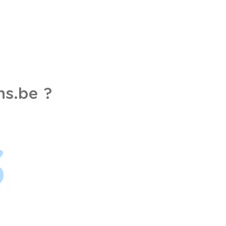
s.be ?
3