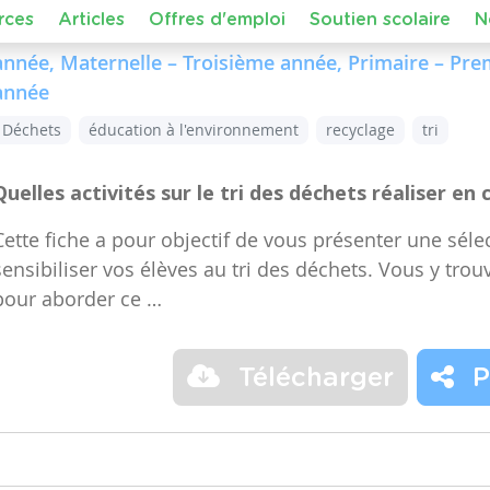
Dans le cours :
FMTTN (Formation Manuelle Techniqu
de niveau
Maternelle – Accueil, Maternelle – Premiè
année, Maternelle – Troisième année, Primaire – Pr
année
Déchets
éducation à l'environnement
recyclage
tri
Quelles activités sur le tri des déchets réaliser en 
Cette fiche a pour objectif de vous présenter une sélec
sensibiliser vos élèves au tri des déchets. Vous y trou
pour aborder ce …
Télécharger
P