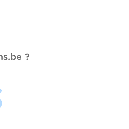
s.be ?
3