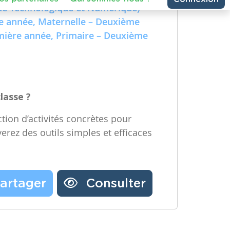
e Technologique et Numérique)
Partager une ressource
re année, Maternelle – Deuxième
emière année, Primaire – Deuxième
Nos partenaires
Notre newsletter
Contactez-nous
classe ?
tion d’activités concrètes pour
verez des outils simples et efficaces
artager
Consulter