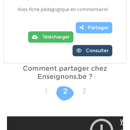
Aves fiche pédagogique en commentaire!
Partager
Télécharger
Consulter
Comment partager chez
Enseignons.be ?
1
2
3