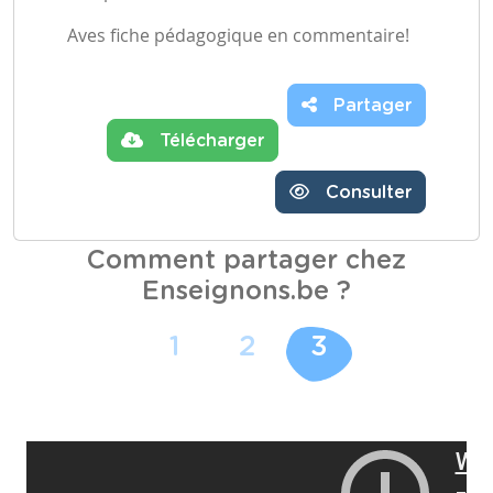
Aves fiche pédagogique en commentaire!
Partager
Télécharger
Consulter
Comment partager chez
Enseignons.be ?
1
2
3