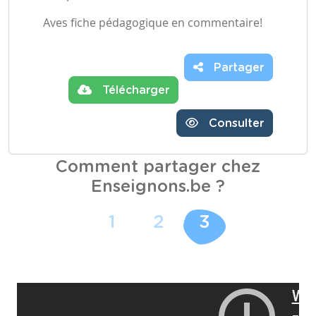
Aves fiche pédagogique en commentaire!
Partager
Télécharger
Consulter
Comment partager chez
Enseignons.be ?
1
2
3