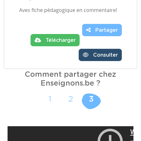
Aves fiche pédagogique en commentaire!
Partager
Télécharger
Consulter
Comment partager chez
Enseignons.be ?
1
2
3