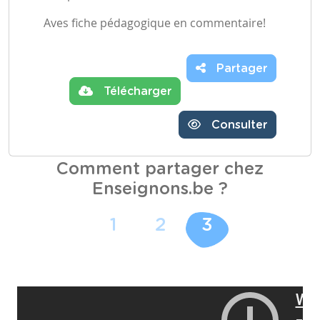
Aves fiche pédagogique en commentaire!
Partager
Télécharger
Consulter
Comment partager chez
Enseignons.be ?
1
2
3