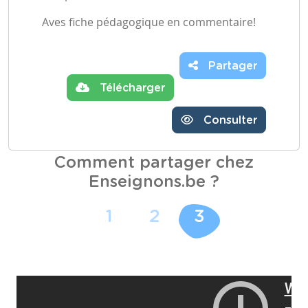
Aves fiche pédagogique en commentaire!
Partager
Télécharger
Consulter
Comment partager chez
Enseignons.be ?
1
2
3