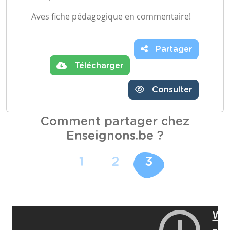
Aves fiche pédagogique en commentaire!
Partager
Télécharger
Consulter
Comment partager chez
Enseignons.be ?
1
2
3