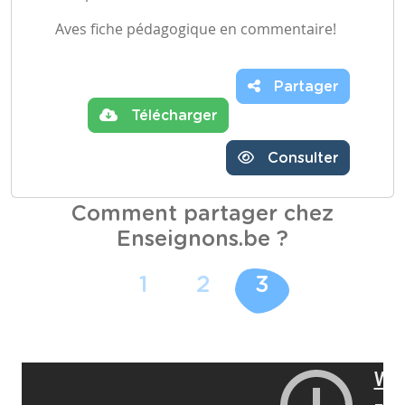
Aves fiche pédagogique en commentaire!
Partager
Télécharger
Consulter
Comment partager chez
Enseignons.be ?
1
2
3