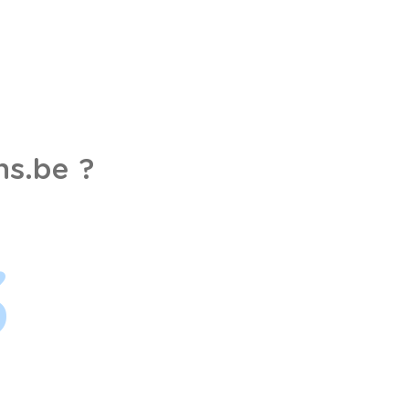
s.be ?
3