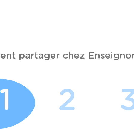
nt partager chez Enseignon
1
2