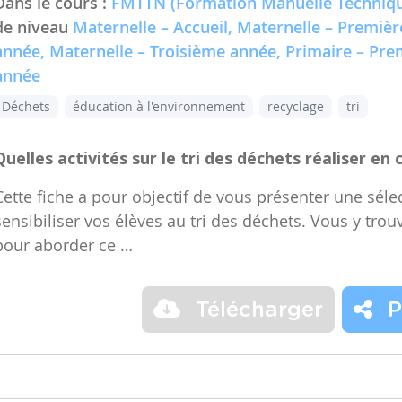
Dans le cours :
FMTTN (Formation Manuelle Techniqu
de niveau
Maternelle – Accueil, Maternelle – Premiè
année, Maternelle – Troisième année, Primaire – Pr
année
Déchets
éducation à l'environnement
recyclage
tri
Quelles activités sur le tri des déchets réaliser en 
Cette fiche a pour objectif de vous présenter une sélec
sensibiliser vos élèves au tri des déchets. Vous y trou
pour aborder ce …
Télécharger
P