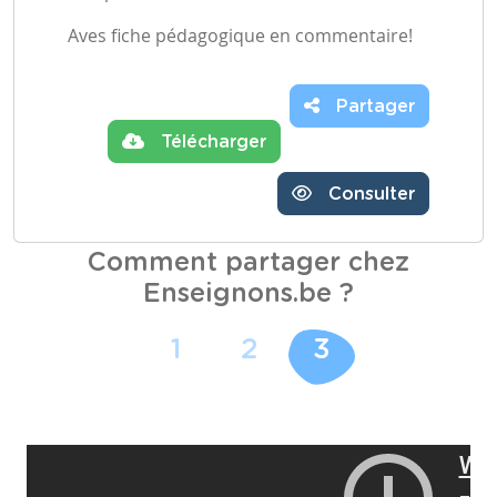
Aves fiche pédagogique en commentaire!
Partager
Télécharger
Consulter
Comment partager chez
Enseignons.be ?
1
2
3