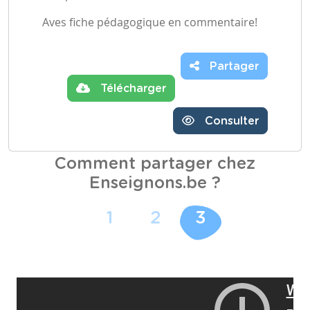
Aves fiche pédagogique en commentaire!
Partager
Télécharger
Consulter
Comment partager chez
Enseignons.be ?
1
2
3