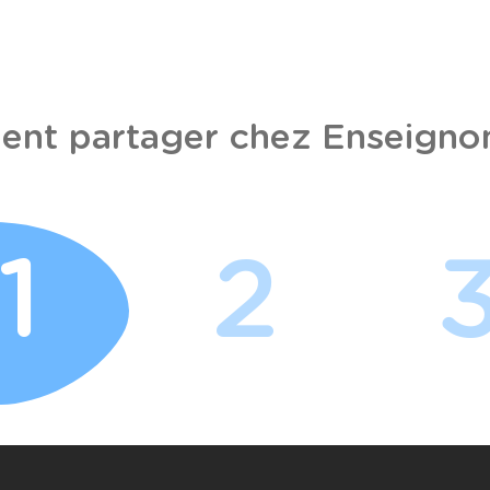
nt partager chez Enseignon
1
2