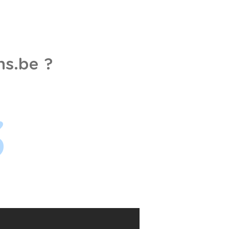
s.be ?
3