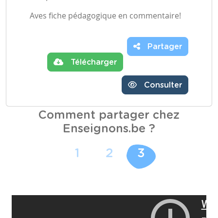
Aves fiche pédagogique en commentaire!
Partager
Télécharger
Consulter
Comment partager chez
Enseignons.be ?
1
2
3