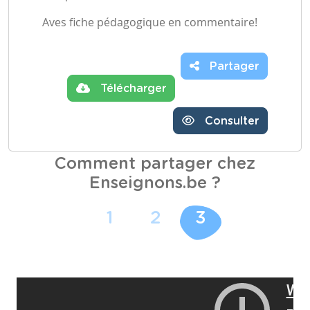
Aves fiche pédagogique en commentaire!
Partager
Télécharger
Consulter
Comment partager chez
Enseignons.be ?
1
2
3