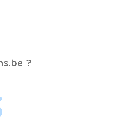
s.be ?
3