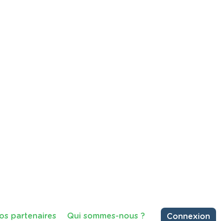
an Gogh
ir une période méconnue de la vie
 en Belgique, avant de devenir l'un
artager
Consulter
81 vues
 les déchets ?'