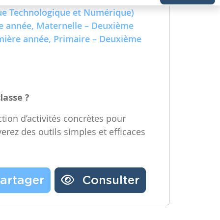
e Technologique et Numérique)
Partager une ressource
re année, Maternelle – Deuxième
emière année, Primaire – Deuxième
Nos partenaires
Notre newsletter
Contactez-nous
classe ?
tion d’activités concrètes pour
verez des outils simples et efficaces
artager
Consulter