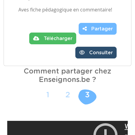
Aves fiche pédagogique en commentaire!
Partager
Télécharger
Consulter
Comment partager chez
Enseignons.be ?
1
2
3