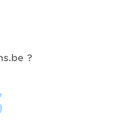
s.be ?
3