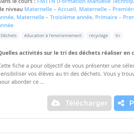
Dans le cours :
FMTTN (Formation Manuelle Techniqu
de niveau
Maternelle – Accueil, Maternelle – Premiè
année, Maternelle – Troisième année, Primaire – Pr
année
Déchets
éducation à l'environnement
recyclage
tri
Quelles activités sur le tri des déchets réaliser en 
Cette fiche a pour objectif de vous présenter une sélec
sensibiliser vos élèves au tri des déchets. Vous y trou
pour aborder ce …
Télécharger
P