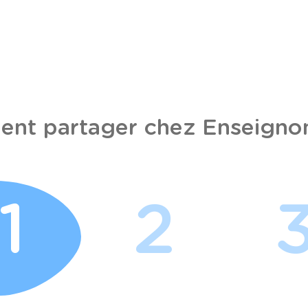
nt partager chez Enseignon
1
2