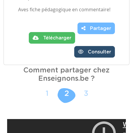
Aves fiche pédagogique en commentaire!
Partager
Télécharger
Consulter
Comment partager chez
Enseignons.be ?
1
2
3