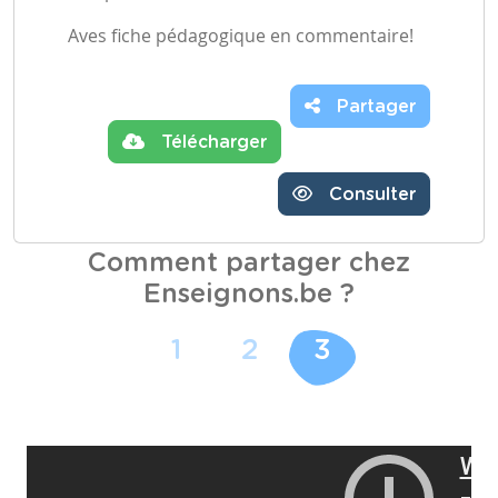
Aves fiche pédagogique en commentaire!
Partager
Télécharger
Consulter
Comment partager chez
Enseignons.be ?
1
2
3