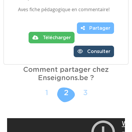
Aves fiche pédagogique en commentaire!
Partager
Télécharger
Consulter
Comment partager chez
Enseignons.be ?
1
2
3