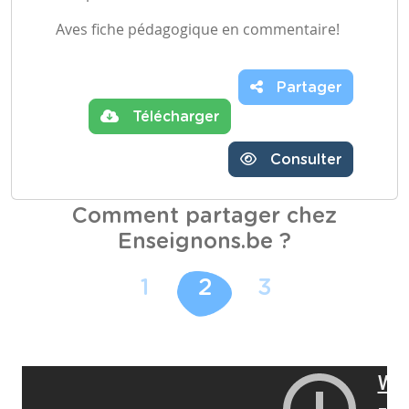
Aves fiche pédagogique en commentaire!
Partager
Télécharger
Consulter
Comment partager chez
Enseignons.be ?
1
2
3