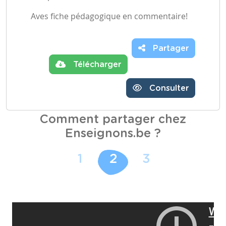
Aves fiche pédagogique en commentaire!
Partager
Télécharger
Consulter
Comment partager chez
Enseignons.be ?
1
2
3