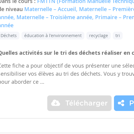
Dans le cours :
FMTTN (Formation Manuelle Techniqu
de niveau
Maternelle – Accueil, Maternelle – Premiè
année, Maternelle – Troisième année, Primaire – Pr
année
Déchets
éducation à l'environnement
recyclage
tri
Quelles activités sur le tri des déchets réaliser en 
Cette fiche a pour objectif de vous présenter une sélec
sensibiliser vos élèves au tri des déchets. Vous y trou
pour aborder ce …
Télécharger
P