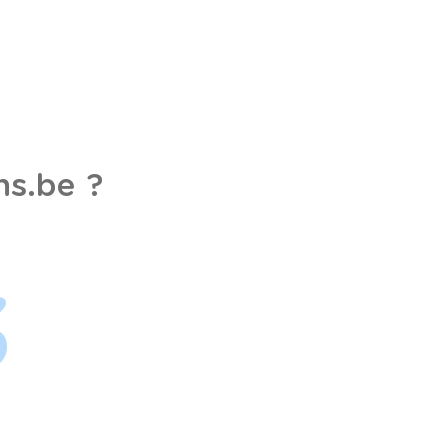
s.be ?
3