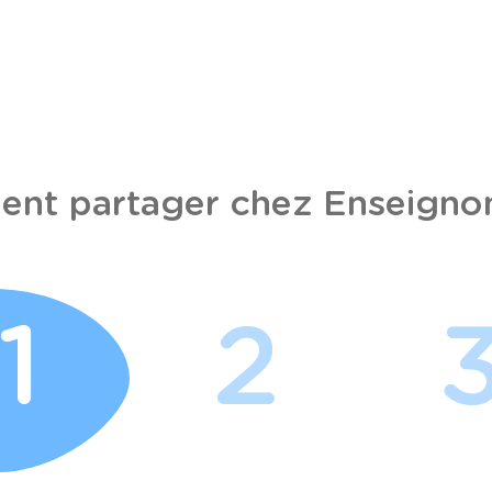
nt partager chez Enseignon
1
2