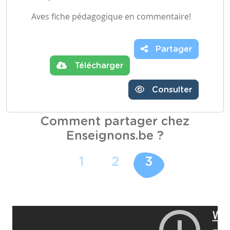
Aves fiche pédagogique en commentaire!
Partager
Télécharger
Consulter
Comment partager chez
Enseignons.be ?
1
2
3