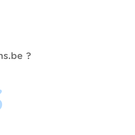
s.be ?
3