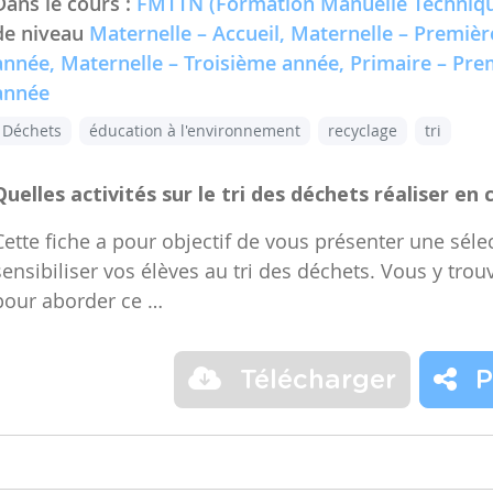
Dans le cours :
FMTTN (Formation Manuelle Techniqu
de niveau
Maternelle – Accueil, Maternelle – Premiè
année, Maternelle – Troisième année, Primaire – Pr
année
Déchets
éducation à l'environnement
recyclage
tri
Quelles activités sur le tri des déchets réaliser en 
Cette fiche a pour objectif de vous présenter une sélec
sensibiliser vos élèves au tri des déchets. Vous y trou
pour aborder ce …
Télécharger
P