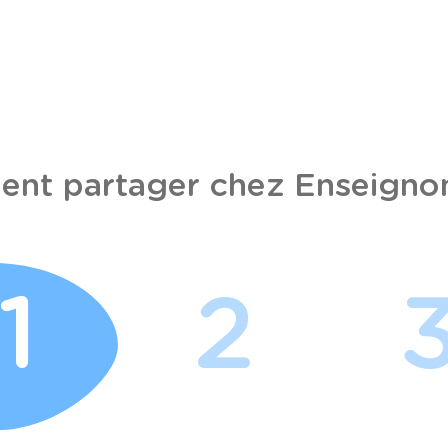
nt partager chez Enseignon
1
2