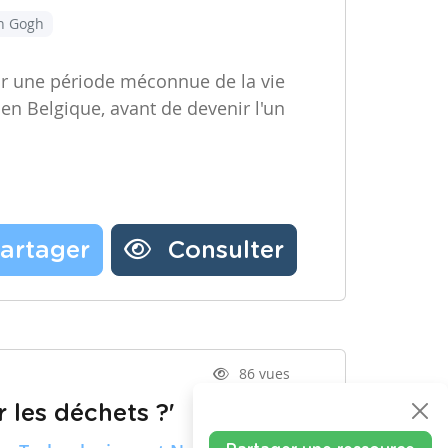
an Gogh
ir une période méconnue de la vie
 en Belgique, avant de devenir l'un
artager
Consulter
86 vues
 les déchets ?'