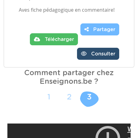
Aves fiche pédagogique en commentaire!
Partager
Télécharger
Consulter
Comment partager chez
Enseignons.be ?
1
2
3