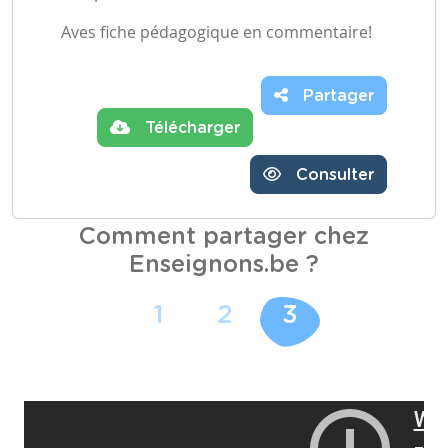
Aves fiche pédagogique en commentaire!
Partager
Télécharger
Consulter
Comment partager chez
Enseignons.be ?
1
2
3