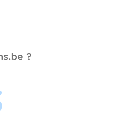
s.be ?
3