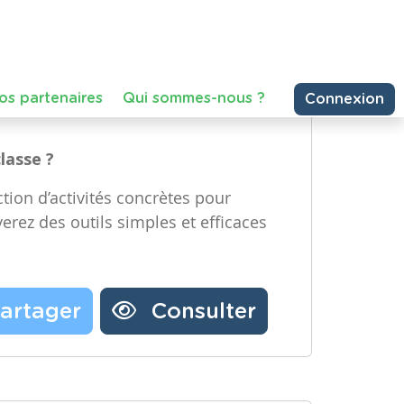
e Technologique et Numérique)
Partager une ressource
re année, Maternelle – Deuxième
emière année, Primaire – Deuxième
Nos partenaires
Notre newsletter
Contactez-nous
classe ?
tion d’activités concrètes pour
verez des outils simples et efficaces
artager
Consulter