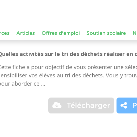
Dans le cours :
FMTTN (Formation Manuelle Techniqu
de niveau
Maternelle – Accueil, Maternelle – Premiè
année, Maternelle – Troisième année, Primaire – Pr
année
Déchets
éducation à l'environnement
recyclage
tri
Quelles activités sur le tri des déchets réaliser en 
Cette fiche a pour objectif de vous présenter une sélec
sensibiliser vos élèves au tri des déchets. Vous y trou
pour aborder ce …
Télécharger
P