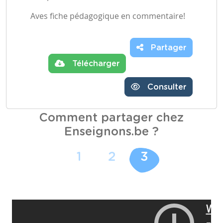
Aves fiche pédagogique en commentaire!
Partager
Télécharger
Consulter
Comment partager chez
Enseignons.be ?
1
2
3