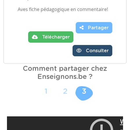
Aves fiche pédagogique en commentaire!
Partager
Télécharger
Consulter
Comment partager chez
Enseignons.be ?
1
2
3