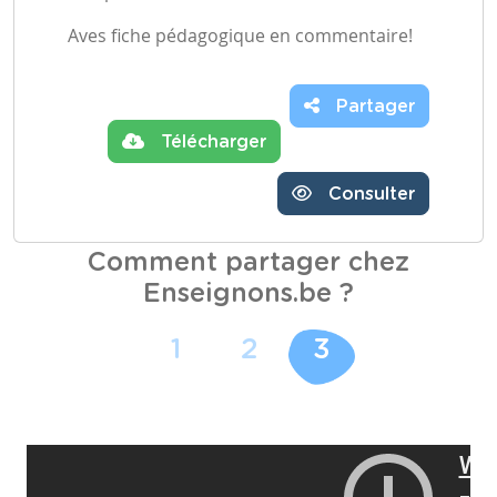
Aves fiche pédagogique en commentaire!
Partager
Télécharger
Consulter
Comment partager chez
Enseignons.be ?
1
2
3