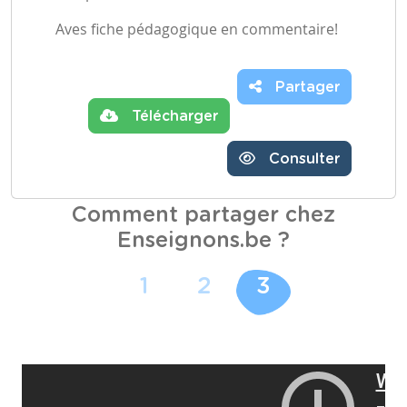
Aves fiche pédagogique en commentaire!
Partager
Télécharger
Consulter
Comment partager chez
Enseignons.be ?
1
2
3