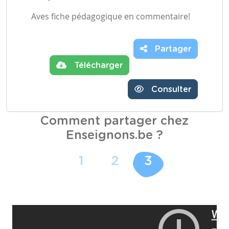
Aves fiche pédagogique en commentaire!
Partager
Télécharger
Consulter
Comment partager chez
Enseignons.be ?
1
2
3