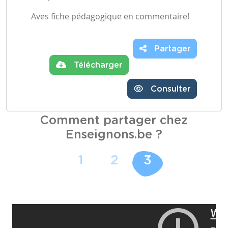
Aves fiche pédagogique en commentaire!
Partager
Télécharger
Consulter
Comment partager chez
Enseignons.be ?
1
2
3