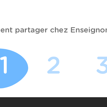
nt partager chez Enseignon
1
2