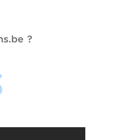
s.be ?
3