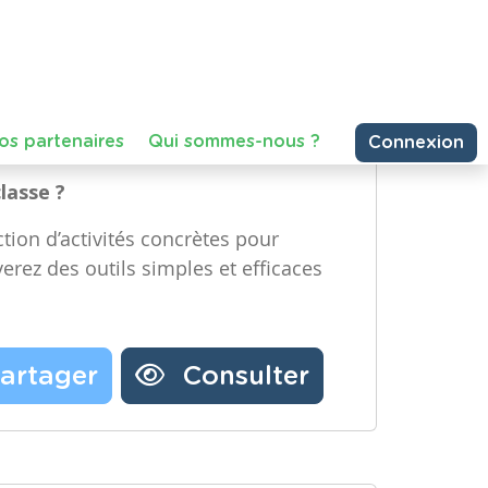
e Technologique et Numérique)
Partager une ressource
re année, Maternelle – Deuxième
emière année, Primaire – Deuxième
Nos partenaires
Notre newsletter
Contactez-nous
classe ?
tion d’activités concrètes pour
verez des outils simples et efficaces
artager
Consulter