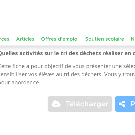
Dans le cours :
FMTTN (Formation Manuelle Techniqu
de niveau
Maternelle – Accueil, Maternelle – Premiè
année, Maternelle – Troisième année, Primaire – Pr
année
Déchets
éducation à l'environnement
recyclage
tri
Quelles activités sur le tri des déchets réaliser en 
Cette fiche a pour objectif de vous présenter une sélec
sensibiliser vos élèves au tri des déchets. Vous y trou
pour aborder ce …
Télécharger
P