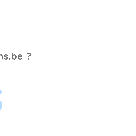
s.be ?
3