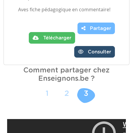
Aves fiche pédagogique en commentaire!
Partager
Télécharger
Consulter
Comment partager chez
Enseignons.be ?
1
2
3