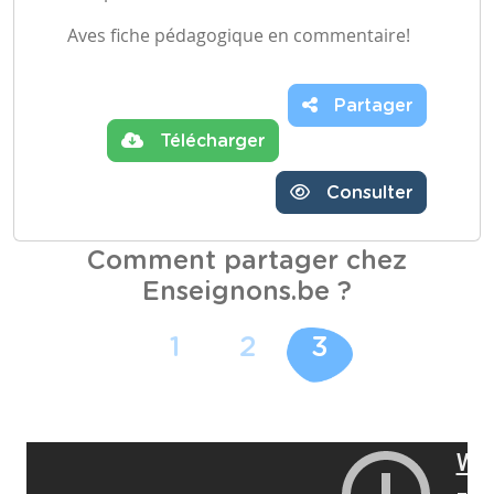
Aves fiche pédagogique en commentaire!
Partager
Télécharger
Consulter
Comment partager chez
Enseignons.be ?
1
2
3