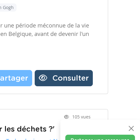
an Gogh
ir une période méconnue de la vie
 en Belgique, avant de devenir l'un
artager
Consulter
105 vues
 les déchets ?'