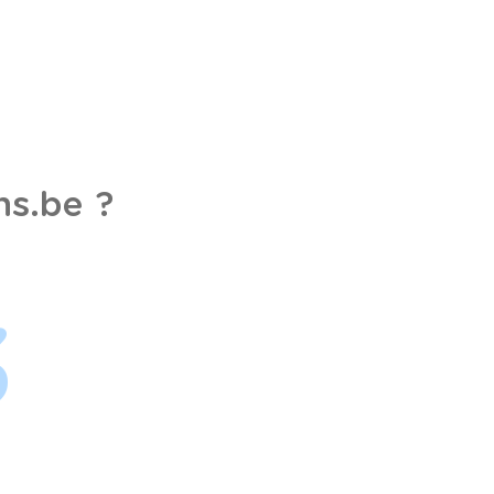
s.be ?
3