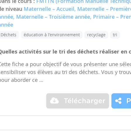
Dans le cours :
FMTTN (Formation Manuelle Techniqu
de niveau
Maternelle – Accueil, Maternelle – Premiè
année, Maternelle – Troisième année, Primaire – Pr
année
Déchets
éducation à l'environnement
recyclage
tri
Quelles activités sur le tri des déchets réaliser en 
Cette fiche a pour objectif de vous présenter une sélec
sensibiliser vos élèves au tri des déchets. Vous y trou
pour aborder ce …
Télécharger
P