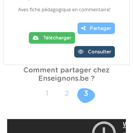
Aves fiche pédagogique en commentaire!
Partager
Télécharger
Consulter
Comment partager chez
Enseignons.be ?
1
2
3