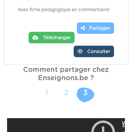
Aves fiche pédagogique en commentaire!
Partager
Télécharger
Consulter
Comment partager chez
Enseignons.be ?
1
2
3