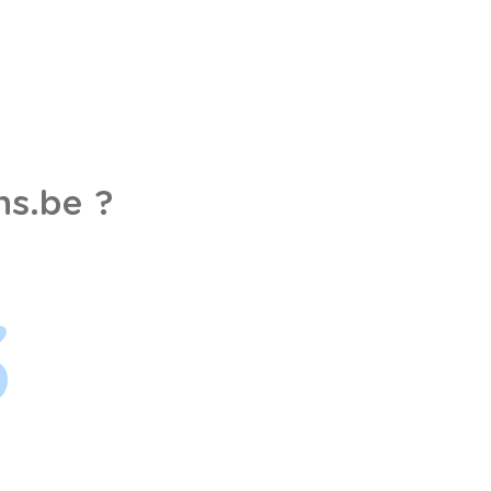
s.be ?
3