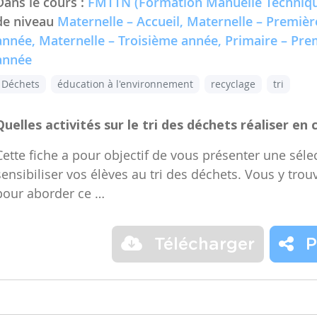
Dans le cours :
FMTTN (Formation Manuelle Techniqu
de niveau
Maternelle – Accueil, Maternelle – Premiè
année, Maternelle – Troisième année, Primaire – Pr
année
Déchets
éducation à l'environnement
recyclage
tri
Quelles activités sur le tri des déchets réaliser en 
Cette fiche a pour objectif de vous présenter une sélec
sensibiliser vos élèves au tri des déchets. Vous y trou
pour aborder ce …
Télécharger
P