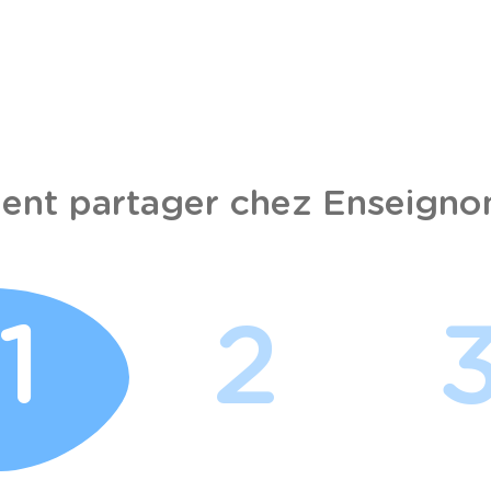
nt partager chez Enseignon
1
2