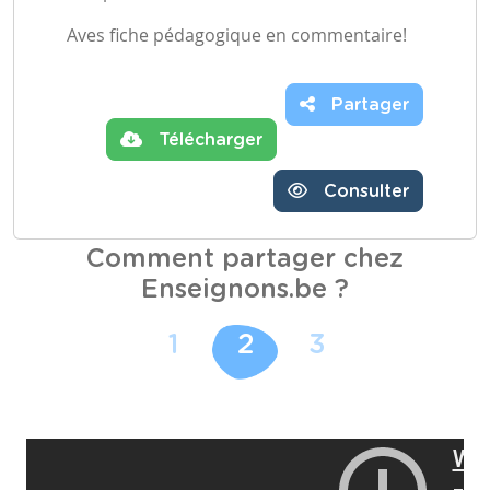
Aves fiche pédagogique en commentaire!
Partager
Télécharger
Consulter
Comment partager chez
Enseignons.be ?
1
2
3