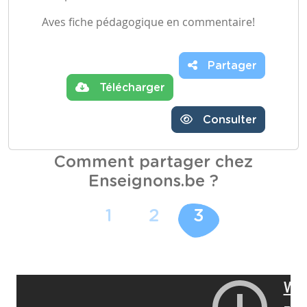
Aves fiche pédagogique en commentaire!
Partager
Télécharger
Consulter
Comment partager chez
Enseignons.be ?
1
2
3