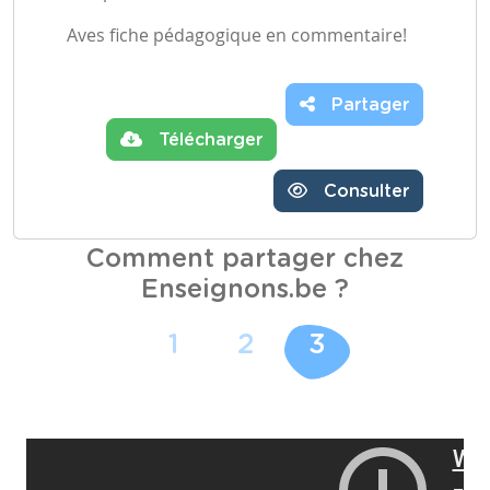
Aves fiche pédagogique en commentaire!
Partager
Télécharger
Consulter
Comment partager chez
Enseignons.be ?
1
2
3