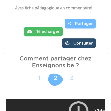
Aves fiche pédagogique en commentaire!
Partager
Télécharger
Consulter
Comment partager chez
Enseignons.be ?
1
2
3