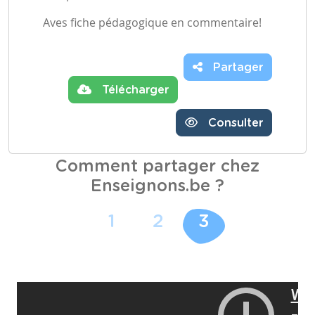
Aves fiche pédagogique en commentaire!
Partager
Télécharger
Consulter
Comment partager chez
Enseignons.be ?
1
2
3